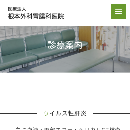
診療案内
ウ
イルス性肝炎
主に血液・腹部エコー・ヘリカルCT検査