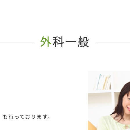
外
科一般
）も行っております。